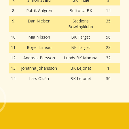
7.
Simon Svärd
BK Thule
9
8.
Patrik Ahlgren
Bulltofta BK
14
9.
Dan Nielsen
Stadions
35
Bowlingklubb
10.
Mia Nilsson
BK Target
56
11.
Roger Lineau
BK Target
23
12.
Andreas Persson
Lunds BK Mamba
32
13.
Johanna Johansson
BK Lejonet
1
14.
Lars Olsén
BK Lejonet
30