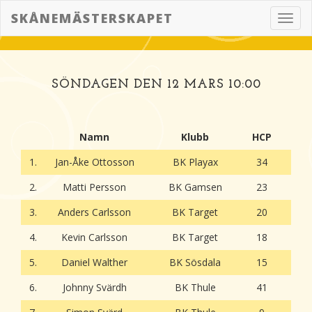
SKÅNEMÄSTERSKAPET
Toggl
navig
SÖNDAGEN DEN 12 MARS 10:00
Namn
Klubb
HCP
1.
Jan-Åke Ottosson
BK Playax
34
2.
Matti Persson
BK Gamsen
23
3.
Anders Carlsson
BK Target
20
4.
Kevin Carlsson
BK Target
18
5.
Daniel Walther
BK Sösdala
15
6.
Johnny Svärdh
BK Thule
41